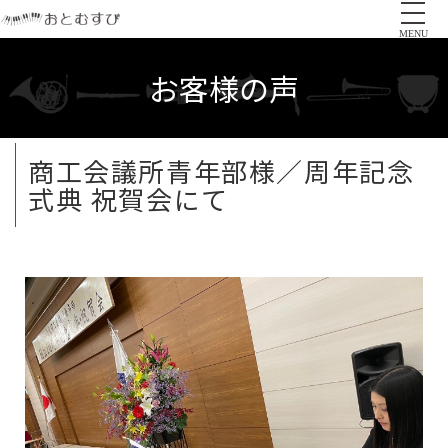
MENU
お客様の声
商工会議所青年部様／周年記念
式典 祝賀会にて