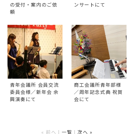
の受付・案内のご依
ンサートにて
頼
青年会議所 会員交流
商工会議所青年部様
委員会様／新年会 余
／周年記念式典 祝賀
興演奏にて
会にて
« 前へ
一覧
次へ »