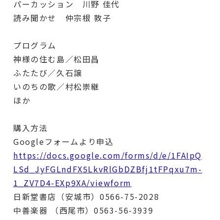
パーカッション 川野 佳代
読み聞かせ 仲宗根 敦子
プログラム
神様の住む島／松田昌
ふたたび／久石譲
いのちの歌／村松崇継
ほか
購入方法
Googleフォームより申込
https://docs.google.com/forms/d/e/1FAIpQ
LSd_JyFGLndFX5LkvRlGbDZBfj1tFPqxu7m-
1_ZV7D4-EXp9XA/viewform
日新堂書店（安城市）0566-75-2028
中善楽器 （西尾市）0563-56-3939