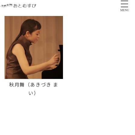
MENU
秋月舞（あきづき ま
い）