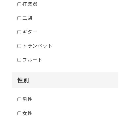
打楽器
二胡
ギター
トランペット
フルート
性別
男性
女性