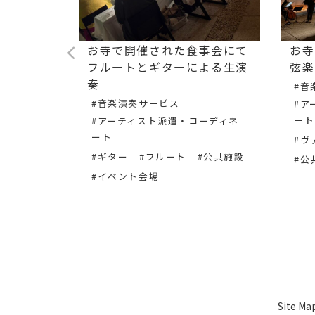
られた会社
お寺で開催された食事会にて
お寺
ルとギタ
フルートとギターによる生演
弦楽
届けしま
奏
#音
#音楽演奏サービス
#ア
ート
#アーティスト派遣・コーディネ
ート
ーディネ
#ヴ
#ギター
#フルート
#公共施設
#公
#イベント会場
会
Site Ma