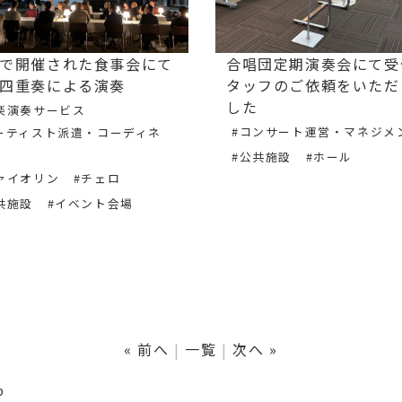
で開催された食事会にて
合唱団定期演奏会にて受
四重奏による演奏
タッフのご依頼をいただ
した
楽演奏サービス
#コンサート運営・マネジメ
ーティスト派遣・コーディネ
#公共施設
#ホール
ァイオリン
#チェロ
共施設
#イベント会場
« 前へ
一覧
次へ »
p