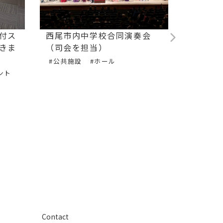
付ス
西尾市内中学校合同演奏会
フルー
きま
（司会を担当）
による
#公共施設
#ホール
#音楽演
ント
#アーテ
ート
#ギター
#イベン
Contact