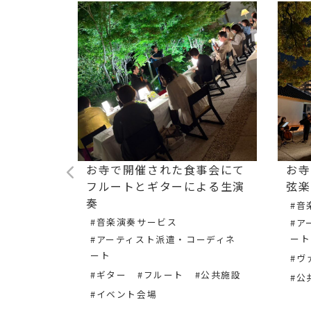
られた会社
お寺で開催された食事会にて
お寺
ルとギタ
フルートとギターによる生演
弦楽
届けしま
奏
#音
#音楽演奏サービス
#ア
ート
#アーティスト派遣・コーディネ
ート
ーディネ
#ヴ
#ギター
#フルート
#公共施設
#公
#イベント会場
会