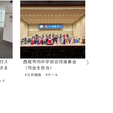
付ス
西尾市内中学校合同演奏会
フルー
きま
（司会を担当）
による
#公共施設
#ホール
#音楽演
ント
#アーテ
ート
#ギター
#イベン