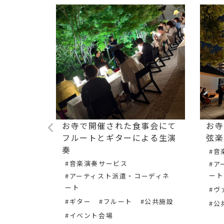
られた会社
お寺で開催された食事会にて
お寺
ルとギタ
フルートとギターによる生演
弦楽
届けしま
奏
#音
#音楽演奏サービス
#ア
ート
#アーティスト派遣・コーディネ
ート
ーディネ
#ヴ
#ギター
#フルート
#公共施設
#公
#イベント会場