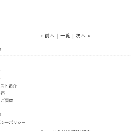
« 前へ
一覧
次へ »
p
介
ー
ィスト紹介
の声
るご質問
要
バシーポリシー