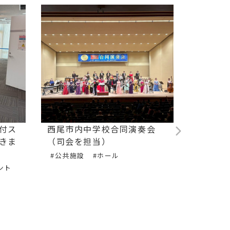
付ス
西尾市内中学校合同演奏会
フルー
きま
（司会を担当）
による
#公共施設
#ホール
#音楽演
ント
#アーテ
ート
#ギター
#イベン