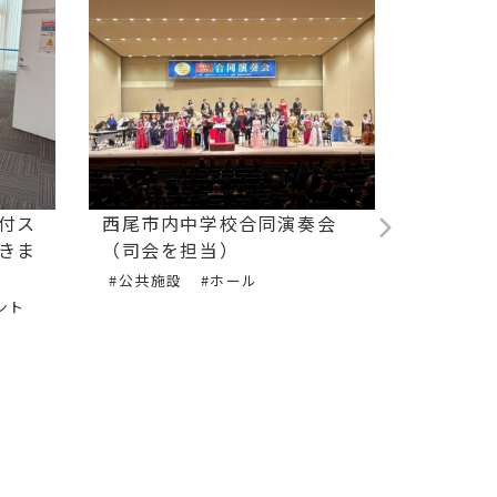
付ス
西尾市内中学校合同演奏会
フルー
きま
（司会を担当）
による
#公共施設
#ホール
#音楽演
ント
#アーテ
ート
#ギター
#イベン