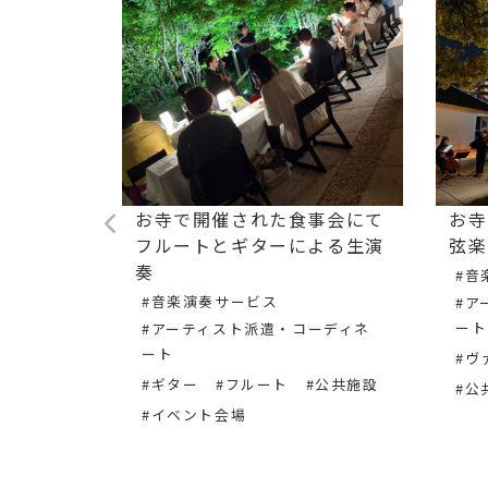
られた会社
お寺で開催された食事会にて
お寺
ルとギタ
フルートとギターによる生演
弦楽
届けしま
奏
#音
#音楽演奏サービス
#ア
ート
#アーティスト派遣・コーディネ
ート
ーディネ
#ヴ
#ギター
#フルート
#公共施設
#公
#イベント会場
会