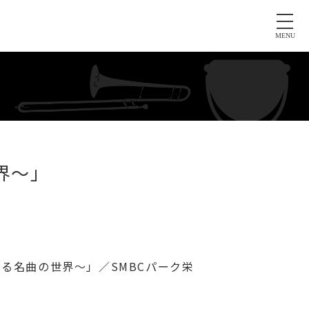
MENU
界〜」
る名曲の世界〜」／SMBCパーク栄