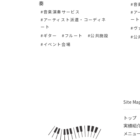
届けしま
奏
#音
#音楽演奏サービス
#ア
ート
#アーティスト派遣・コーディネ
ート
ーディネ
#ヴ
#ギター
#フルート
#公共施設
#公
#イベント会場
会
Site Ma
トップ
実績紹
メニュ