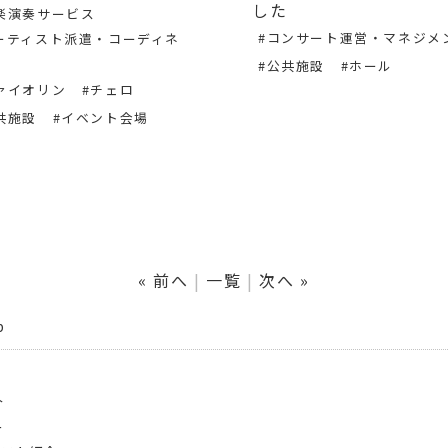
した
楽演奏サービス
#コンサート運営・マネジメ
ーティスト派遣・コーディネ
#公共施設
#ホール
ァイオリン
#チェロ
共施設
#イベント会場
« 前へ
一覧
次へ »
p
介
ー