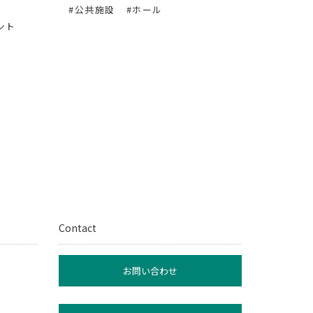
#公共施設
#ホール
#音楽演
ント
#アーテ
ート
#ギター
#イベン
Contact
お問い合わせ