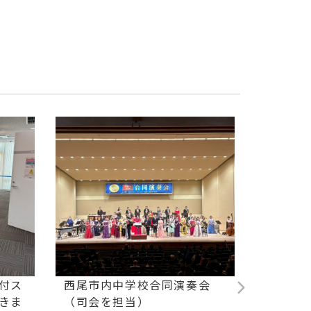
付ス
西尾市内中学校合同演奏会
フルー
きま
（司会を担当）
による